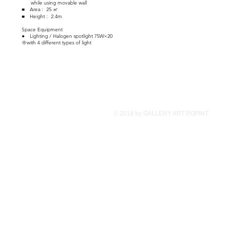
while using movable wall
■ Area : 25 ㎡
■ Height : 2.4m
Space Equipment
● Lighting / Halogen spotlight 75W×20
※with 4 different types of light
© 2018 by GALLERY ART POPINT.