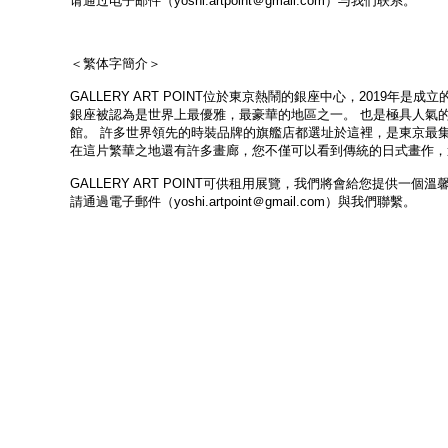
请通过电子邮件（yoshi.artpoint＠gmail.com）与我们联系。
＜繁体字簡介＞
GALLERY ART POINT位於東京熱鬧的銀座中心，2019年是成立
銀座被認為是世界上最優雅，最豪華的地區之一。 也是極具人氣
館。 許多世界領先的時裝品牌的旗艦店都選址於這裡，是東京最
在這片繁華之地還有許多畫廊，您不僅可以看到傳統的日式畫作，
GALLERY ART POINT可供租用展覽，我們將會給您提供一
請通過電子郵件（yoshi.artpoint＠gmail.com）與我們聯繫。